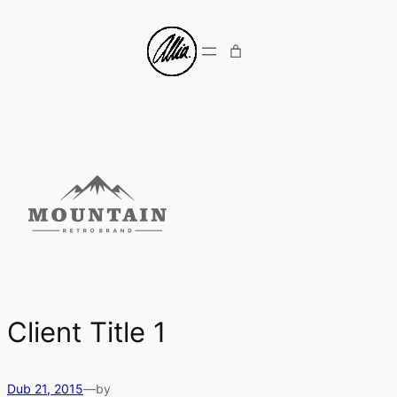
Přeskočit
na
obsah
Client Title 1
Dub 21, 2015
—
by